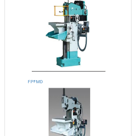
FP۴MD