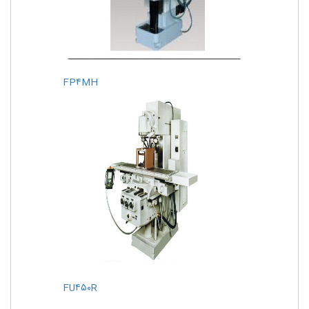
FP۴MH
FU۴۵۰R