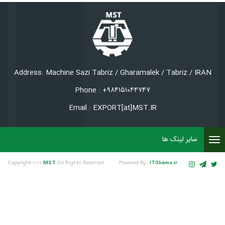
Address: Machine Sazi Tabriz / Gharamalek / Tabriz / IRAN
Phone : +۹۸۴۱۵۱۰۴۴۷۴۷
Email : EXPORT[at]MST.IR
سایر لینک ها
To
nav
Copyright ۲۰۱۷
MST
.All Rights Reserved
Powered By :
ITShams.ir