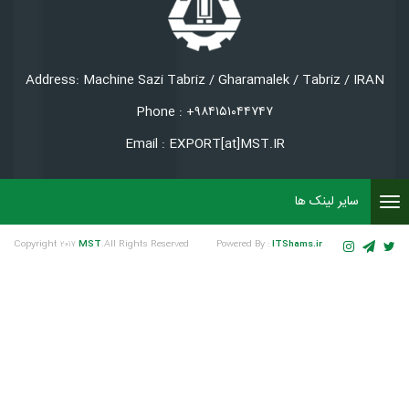
Address: Machine Sazi Tabriz / Gharamalek / Tabriz / IRAN
Phone : +۹۸۴۱۵۱۰۴۴۷۴۷
Email : EXPORT[at]MST.IR
سایر لینک ها
To
nav
Copyright ۲۰۱۷
MST
.All Rights Reserved
Powered By :
ITShams.ir