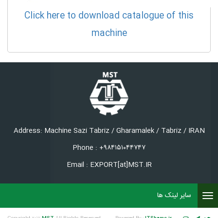
Click here to download catalogue of this
machine
Address: Machine Sazi Tabriz / Gharamalek / Tabriz / IRAN
Phone : +۹۸۴۱۵۱۰۴۴۷۴۷
Email : EXPORT[at]MST.IR
سایر لینک ها
To
nav